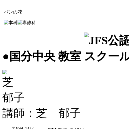
パンの花
●国分中央 教室
講師：芝 郁子
〒899-4332