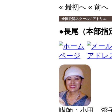
« 最初へ « 前
全国公認スクール / アトリエ 
●長尾（本部指
講師：小田 澄