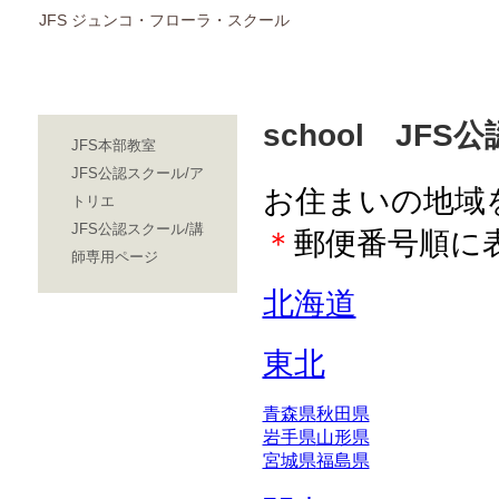
JFS ジュンコ・フローラ・スクール
school JF
JFS本部教室
JFS公認スクール/ア
お住まいの地域
トリエ
JFS公認スクール/講
＊
郵便番号順に
師専用ページ
北海道
東北
青森県
秋田県
岩手県
山形県
宮城県
福島県